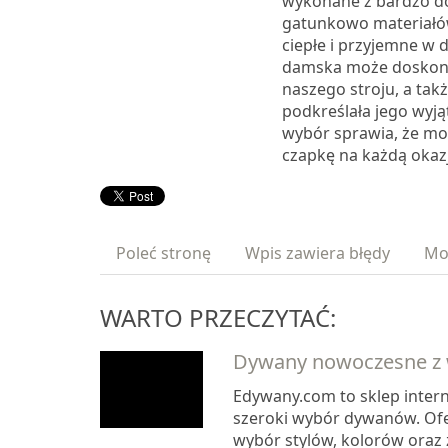
wykonane z bardzo d
gatunkowo materiałów
ciepłe i przyjemne w 
damska może doskon
naszego stroju, a tak
podkreślała jego wyj
wybór sprawia, że mo
czapkę na każdą okazj
Poleć stronę
Wpis zawiera błędy
Mo
WARTO PRZECZYTAĆ:
Dywany nowoczesne z 
Edywany.com to sklep intern
szeroki wybór dywanów. Ofe
wybór stylów, kolorów oraz