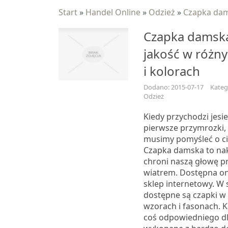
Start
»
Handel Online
»
Odzież
»
Czapka dam
Czapka damska
jakość w różn
i kolorach
Dodano: 2015-07-17
Kateg
Odzież
Kiedy przychodzi jesie
pierwsze przymrozki, 
musimy pomyśleć o ci
Czapka damska to nak
chroni naszą głowę p
wiatrem. Dostępna on
sklep internetowy. W
dostępne są czapki w
wzorach i fasonach. K
coś odpowiedniego dla