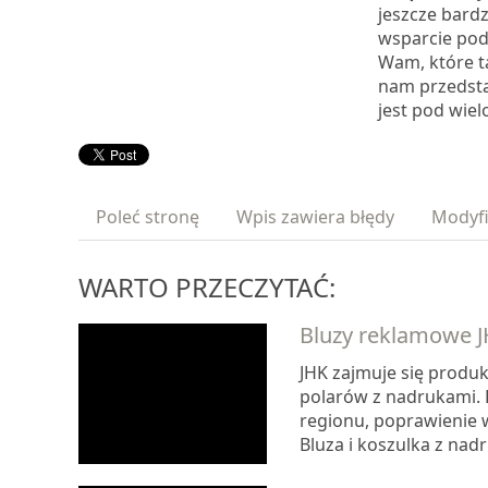
jeszcze bardz
wsparcie pod
Wam, które t
nam przedsta
jest pod wie
Poleć stronę
Wpis zawiera błędy
Modyfi
WARTO PRZECZYTAĆ:
Bluzy reklamowe 
JHK zajmuje się produk
polarów z nadrukami. 
regionu, poprawienie 
Bluza i koszulka z nad