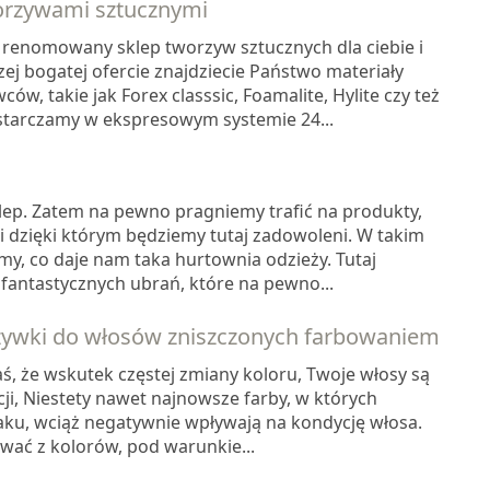
worzywami sztucznymi
i renomowany sklep tworzyw sztucznych dla ciebie i
zej bogatej ofercie znajdziecie Państwo materiały
, takie jak Forex classsic, Foamalite, Hylite czy też
tarczamy w ekspresowym systemie 24...
ep. Zatem na pewno pragniemy trafić na produkty,
 i dzięki którym będziemy tutaj zadowoleni. W takim
my, co daje nam taka hurtownia odzieży. Tutaj
fantastycznych ubrań, które na pewno...
żywki do włosów zniszczonych farbowaniem
, że wskutek częstej zmiany koloru, Twoje włosy są
ji, Niestety nawet najnowsze farby, w których
aku, wciąż negatywnie wpływają na kondycję włosa.
wać z kolorów, pod warunkie...