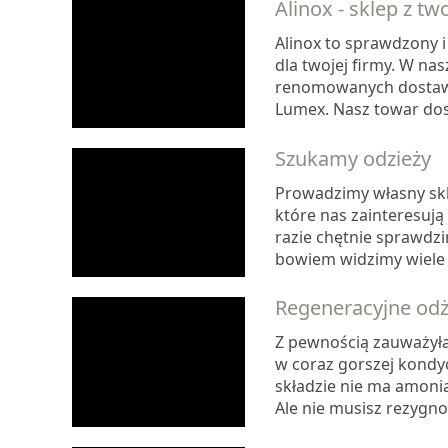
Alinox - sklep z t
Alinox to sprawdzony 
dla twojej firmy. W nas
renomowanych dostawców
Lumex. Nasz towar dos
Szukamy odzieży
Prowadzimy własny skl
które nas zainteresują
razie chętnie sprawdzi
bowiem widzimy wiele 
Regeneracyjne od
Z pewnością zauważyłaś
w coraz gorszej kondyc
składzie nie ma amoni
Ale nie musisz rezygno