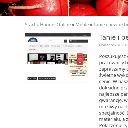
Start
»
Handel Online
»
Meble
»
Tanie i pewne b
Tanie i 
Dodano: 2015-07
Poszukujesz 
pracownicy b
zapraszamy do
świetne wyko
cenie. W nas
dokładne prz
najlepsze pa
gwarancję, w
możliwy na dł
specjalność.
materiału, a 
Połączenie t