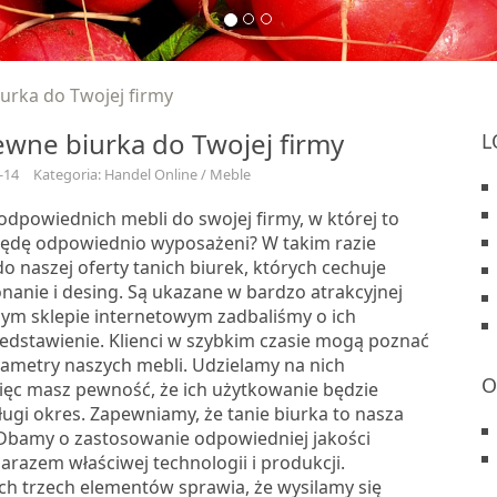
iurka do Twojej firmy
pewne biurka do Twojej firmy
L
-14
Kategoria: Handel Online / Meble
odpowiednich mebli do swojej firmy, w której to
ędę odpowiednio wyposażeni? W takim razie
 naszej oferty tanich biurek, których cechuje
nanie i desing. Są ukazane w bardzo atrakcyjnej
zym sklepie internetowym zadbaliśmy o ich
edstawienie. Klienci w szybkim czasie mogą poznać
rametry naszych mebli. Udzielamy na nich
O
ięc masz pewność, że ich użytkowanie będzie
ugi okres. Zapewniamy, że tanie biurka to nasza
 Dbamy o zastosowanie odpowiedniej jakości
zarazem właściwej technologii i produkcji.
ych trzech elementów sprawia, że wysilamy się