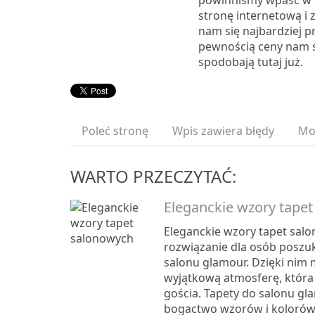
powinniśmy wpaść w w
stronę internetową i 
nam się najbardziej p
pewnością ceny nam s
spodobają tutaj już.
Poleć stronę
Wpis zawiera błędy
Mo
WARTO PRZECZYTAĆ:
Eleganckie wzory tape
Eleganckie wzory tapet salo
rozwiązanie dla osób poszu
salonu glamour. Dzięki nim
wyjątkową atmosferę, która
gościa. Tapety do salonu gl
bogactwo wzorów i kolorów