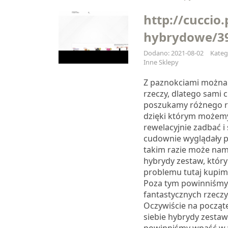
http://cuccio.
hybrydowe/3
Dodano: 2021-08-02
Kateg
Inne Sklepy
Z paznokciami można 
rzeczy, dlatego sami 
poszukamy różnego r
dzięki którym możemy
rewelacyjnie zadbać i
cudownie wyglądały pr
takim razie może nam
hybrydy zestaw, któr
problemu tutaj kupimy
Poza tym powinniśmy 
fantastycznych rzeczy
Oczywiście na począ
siebie hybrydy zestaw