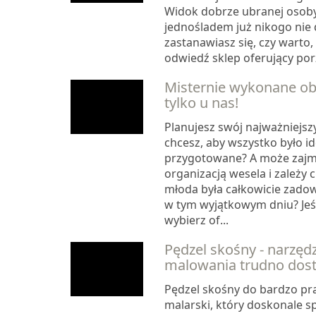
Widok dobrze ubranej osoby
jednośladem już nikogo nie d
zastanawiasz się, czy warto,
odwiedź sklep oferujący porz
Misternie wykonane obr
tylko u nas!
Planujesz swój najważniejszy
chcesz, aby wszystko było id
przygotowane? A może zajmu
organizacją wesela i zależy c
młoda była całkowicie zadow
w tym wyjątkowym dniu? Jeśl
wybierz of...
Pędzel skośny - narzęd
malowania trudno dost
Pędzel skośny do bardzo pr
malarski, który doskonale s