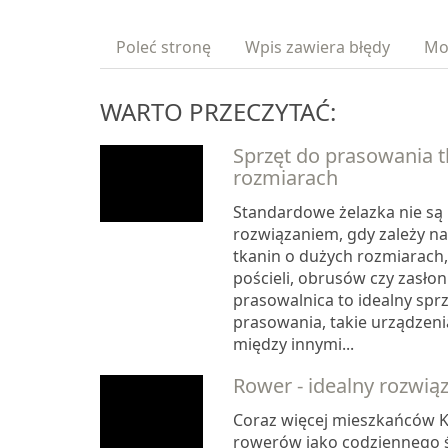
Poleć stronę
Wpis zawiera błędy
Mo
WARTO PRZECZYTAĆ:
Sprzęt do prasowania t
rozmiarach
Standardowe żelazka nie są
rozwiązaniem, gdy zależy n
tkanin o dużych rozmiarach,
pościeli, obrusów czy zasło
prasowalnica to idealny spr
prasowania, takie urządzen
między innymi...
Rower - idealny rozwiąz
Coraz więcej mieszkańców K
rowerów jako codziennego ś