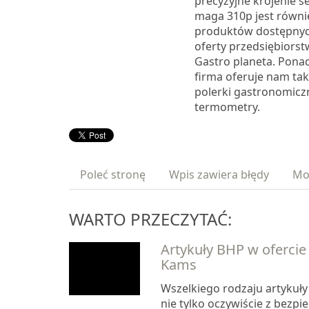
precyzyjne krojenie se
maga 310p jest równi
produktów dostępny
oferty przedsiębiorst
Gastro planeta. Pona
firma oferuje nam taki
polerki gastronomiczn
termometry.
Poleć stronę
Wpis zawiera błędy
Mo
WARTO PRZECZYTAĆ:
Artykuły BHP w ofercie
Kams
Wszelkiego rodzaju artykuł
nie tylko oczywiście z bezp