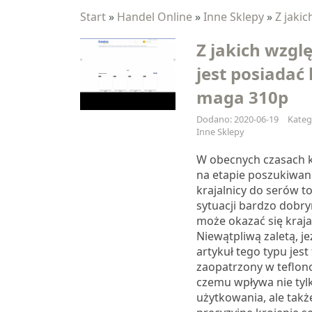
Start
»
Handel Online
»
Inne Sklepy
»
Z jaki
Z jakich wzg
jest posiadać 
maga 310p
Dodano: 2020-06-19
Kateg
Inne Sklepy
W obecnych czasach k
na etapie poszukiwani
krajalnicy do serów t
sytuacji bardzo dobr
może okazać się kraja
Niewątpliwą zaletą, je
artykuł tego typu jest 
zaopatrzony w teflon
czemu wpływa nie tyl
użytkowania, ale takż