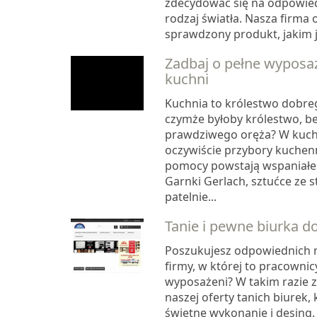
zdecydować się na odpowi
rodzaj światła. Nasza firma 
sprawdzony produkt, jakim je
Zadbaj o pełne wyposaż
kuchni
Kuchnia to królestwo dobreg
czymże byłoby królestwo, b
prawdziwego oręża? W kuch
oczywiście przybory kuchenn
pomocy powstają wspaniałe 
Garnki Gerlach, sztućce ze st
patelnie...
Tanie i pewne biurka do
Poszukujesz odpowiednich m
firmy, w której to pracowni
wyposażeni? W takim razie 
naszej oferty tanich biurek,
świetne wykonanie i desing.