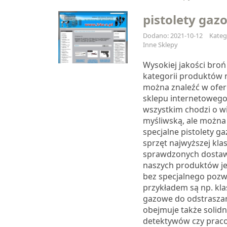
pistolety gaz
Dodano: 2021-10-12
Kateg
Inne Sklepy
Wysokiej jakości broń
kategorii produktów n
można znaleźć w ofer
sklepu internetowego
wszystkim chodzi o w
myśliwską, ale można
specjalne pistolety g
sprzęt najwyższej kla
sprawdzonych dostaw
naszych produktów je
bez specjalnego pozw
przykładem są np. kla
gazowe do odstraszan
obejmuje także solidn
detektywów czy prac