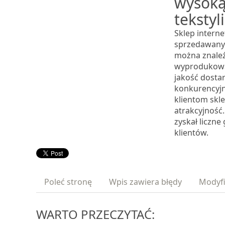
wysoką
tekstyl
Sklep intern
sprzedawanyc
można znaleźć
wyprodukowa
jakość dostar
konkurencyjn
klientom skl
atrakcyjność
zyskał liczn
klientów.
Poleć stronę
Wpis zawiera błędy
Modyfi
WARTO PRZECZYTAĆ: