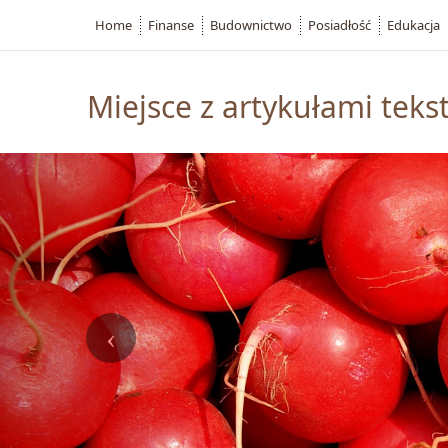
Home
Finanse
Budownictwo
Posiadłość
Edukacja
Miejsce z artykułami teks