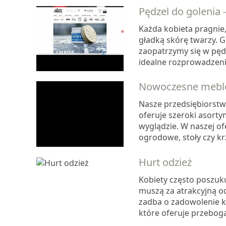
Pędzel do golenia 
Każda kobieta pragnie,
gładką skórę twarzy. G
zaopatrzymy się w pęd
idealne rozprowadzenie
Nowoczesne meble 
Nasze przedsiębiorstw
oferuje szeroki asort
wyglądzie. W naszej of
ogrodowe, stoły czy krz
Hurt odzież
Kobiety często poszuk
muszą za atrakcyjną od
zadba o zadowolenie kl
które oferuje przeboga