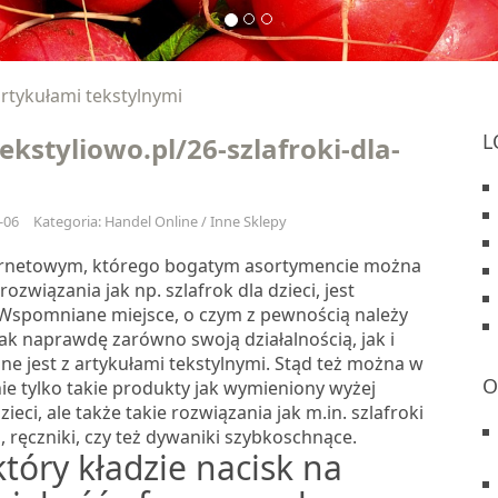
artykułami tekstylnymi
L
tekstyliowo.pl/26-szlafroki-dla-
-06
Kategoria: Handel Online / Inne Sklepy
ernetowym, którego bogatym asortymencie można
rozwiązania jak np. szlafrok dla dzieci, jest
 Wspomniane miejsce, o czym z pewnością należy
ak naprawdę zarówno swoją działalnością, jak i
ne jest z artykułami tekstylnymi. Stąd też można w
O
ie tylko takie produkty jak wymieniony wyżej
zieci, ale także takie rozwiązania jak m.in. szlafroki
, ręczniki, czy też dywaniki szybkoschnące.
który kładzie nacisk na