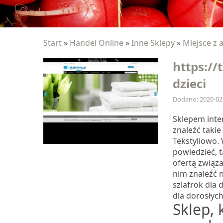
Start
»
Handel Online
»
Inne Sklepy
»
Miejsce z 
https://
dzieci
Dodano: 2020-02
Sklepem int
znaleźć takie 
Tekstyliowo.
powiedzieć, t
ofertą związa
nim znaleźć n
szlafrok dla d
dla dorosłych
Sklep, 