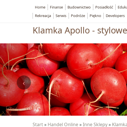
Home
Finanse
Budownictwo
Posiadłość
Eduk
Rekreacja
Serwis
Podróże
Piękno
Developers
Klamka Apollo - stylowe
Start
»
Handel Online
»
Inne Sklepy
»
Klamka