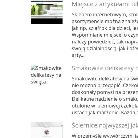
Miejsce z artykułami t
Sklepem internetowym, któ
asortymencie można znaleźć
jak np. szlafrok dla dzieci, j
Wspomniane miejsce, o czy
należy powiedzieć, tak nap
swoją działalnością, jak i ofe
arty...
Smakowite delikatesy 
Smakowite delikatesy na świ
nie można przegapić. Czekol
doskonały pomysł na prezent 
Delikatne nadzienie o smaku
otulone w kremowej czekola
ustach jak marzenie. Każda c
Ściernice najwyższej ja
W przemyśle wytwórczym, ja