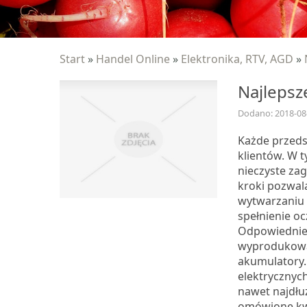
Start
»
Handel Online
»
Elektronika, RTV, AGD
»
Najlepsz
Dodano: 2018-08
Każde przedsi
klientów. W 
nieczyste za
kroki pozwala
wytwarzaniu 
spełnienie o
Odpowiednie 
wyprodukowa
akumulatory.
elektrycznyc
nawet najdłuż
omówione kwe