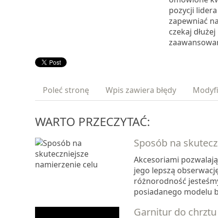
pozycji lider
zapewniać na
czekaj dłużej
zaawansowany
Poleć stronę
Wpis zawiera błędy
Modyfi
WARTO PRZECZYTAĆ:
Sposób na skutecz
Akcesoriami pozwalając
jego lepszą obserwacj
różnorodność jesteśmy
posiadanego modelu bron
Garnitur do chrztu