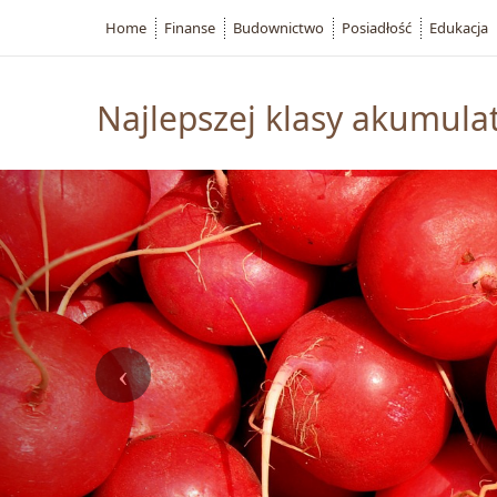
Home
Finanse
Budownictwo
Posiadłość
Edukacja
Najlepszej klasy akumula