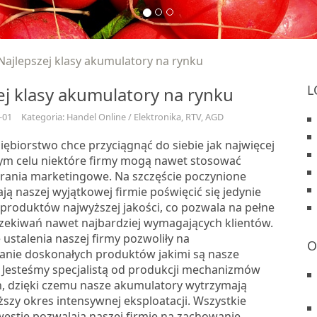
Najlepszej klasy akumulatory na rynku
L
ej klasy akumulatory na rynku
-01
Kategoria: Handel Online / Elektronika, RTV, AGD
ębiorstwo chce przyciągnąć do siebie jak najwięcej
tym celu niektóre firmy mogą nawet stosować
grania marketingowe. Na szczęście poczynione
ją naszej wyjątkowej firmie poświęcić się jedynie
produktów najwyższej jakości, co pozwala na pełne
czekiwań nawet najbardziej wymagających klientów.
ustalenia naszej firmy pozwoliły na
O
nie doskonałych produktów jakimi są nasze
 Jesteśmy specjalistą od produkcji mechanizmów
h, dzięki czemu nasze akumulatory wytrzymają
szy okres intensywnej eksploatacji. Wszystkie
stie pozwalają naszej firmie na zachowanie