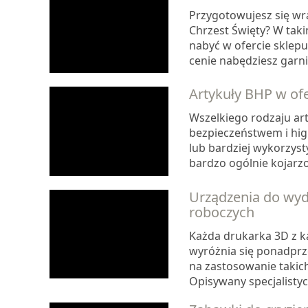
Przygotowujesz się wra
Chrzest Święty? W tak
nabyć w ofercie sklepu
cenie nabędziesz garnit
Artykuły BHP w of
Wszelkiego rodzaju art
bezpieczeństwem i higi
lub bardziej wykorzyst
bardzo ogólnie kojarzo
Urządzenia do wyd
roboczych
Każda drukarka 3D z k
wyróżnia się ponadprz
na zastosowanie takic
Opisywany specjalistyc