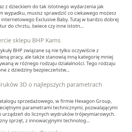
z z dzieckiem do tak istotnego wydarzenia jak
im wypadku, musisz sprawdzić co ciekawego możesz
 internetowego Exclusive Baby. Tutaj w bardzo dobrej
ur do chrztu, świece czy inne istotn...
ercie sklepu BHP Kams
ykuły BHP związane są nie tylko oczywiście z
eną pracy, ale także stanowią inną kategorię mniej
ywaną w różnego rodzaju działalności. Tego rodzaju
ne z dziedziny bezpieczeństw...
ruków 3D o najlepszych parametrach
atalogu sprzedażowego, w firmie Hexagon Group,
eciętnymi parametrami technicznymi, pozwalającymi
h urządzeń do licznych wydruków trójwymiarowych.
zny sprzęt, z innowacyjnymi technolog...