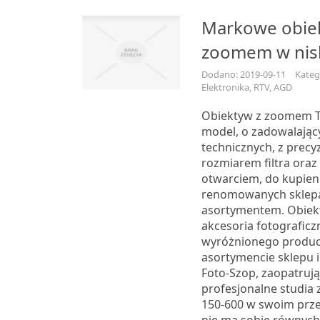
Markowe obie
zoomem w nis
Dodano: 2019-09-11
Kateg
Elektronika, RTV, AGD
Obiektyw z zoomem T
model, o zadowalają
technicznych, z prec
rozmiarem filtra or
otwarciem, do kupien
renomowanych sklepa
asortymentem. Obiekt
akcesoria fotograficz
wyróżnionego produc
asortymencie sklepu 
Foto-Szop, zaopatruj
profesjonalne studia
150-600 w swoim prz