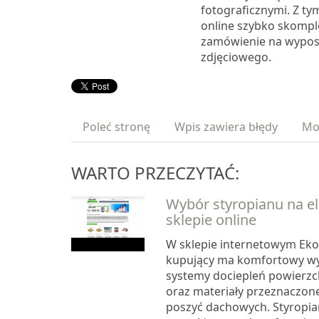
fotograficznymi. Z ty
online szybko skomp
zamówienie na wypos
zdjęciowego.
Poleć stronę
Wpis zawiera błędy
Mo
WARTO PRZECZYTAĆ:
Wybór styropianu na e
sklepie online
W sklepie internetowym Ek
kupujący ma komfortowy wyb
systemy dociepleń powierzc
oraz materiały przeznaczo
poszyć dachowych. Styropia