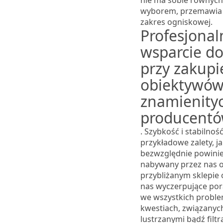
nie ma sobie równych,
wyborem, przemawia 
zakres ogniskowej.
Profesjonal
wsparcie d
przy zakupi
obiektywów
znamienity
producent
. Szybkość i stabilnoś
przykładowe zalety, j
bezwzględnie powinie
nabywany przez nas o
przybliżanym sklepie 
nas wyczerpujące por
we wszystkich probl
kwestiach, związanych
lustrzanymi bądź filtr