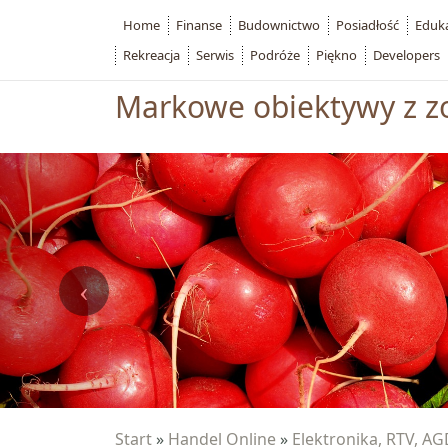
Home
Finanse
Budownictwo
Posiadłość
Eduk
Rekreacja
Serwis
Podróże
Piękno
Developers
Markowe obiektywy z z
Start
»
Handel Online
»
Elektronika, RTV, A