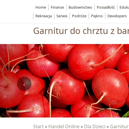
Home
Finanse
Budownictwo
Posiadłość
Eduk
Rekreacja
Serwis
Podróże
Piękno
Developers
Garnitur do chrztu z b
Start
»
Handel Online
»
Dla Dzieci
»
Garnitur