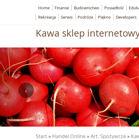
Home
Finanse
Budownictwo
Posiadłość
Eduk
Rekreacja
Serwis
Podróże
Piękno
Developers
Kawa sklep internetow
Start
»
Handel Online
»
Art. Spożywcze
»
Kaw