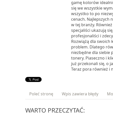
gamę kolorów idealn
się we wszystkie wyma
wszystko to po niezw
cenach. Najlepszych n
w tej branży. Również
specjaliści ukazują się
profesjonaliści i zdec
Rozwiążą dla swoich 
problem. Dlatego rów
niezbędne dla siebie 
tonery. Piaseczno i kl
już przekonali się, o ja
Teraz pora również i n
Poleć stronę
Wpis zawiera błędy
Mo
WARTO PRZECZYTAĆ: