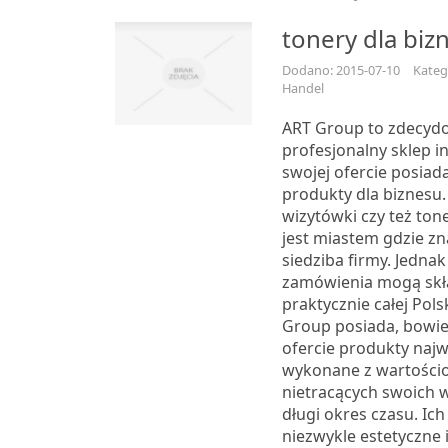
tonery dla biz
Dodano: 2015-07-10
Kateg
Handel
ART Group to zdecydo
profesjonalny sklep i
swojej ofercie posiad
produkty dla biznesu. 
wizytówki czy też ton
jest miastem gdzie zn
siedziba firmy. Jedna
zamówienia mogą skła
praktycznie całej Polski
Group posiada, bowi
ofercie produkty najw
wykonane z wartości
nietracących swoich 
długi okres czasu. Ic
niezwykle estetyczne 