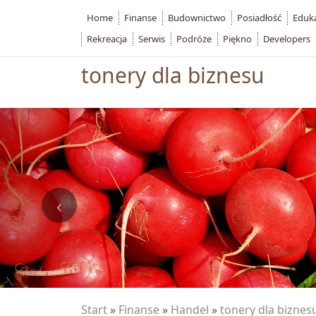
Home
Finanse
Budownictwo
Posiadłość
Eduk
Rekreacja
Serwis
Podróże
Piękno
Developers
tonery dla biznesu
Start
»
Finanse
»
Handel
»
tonery dla biznes