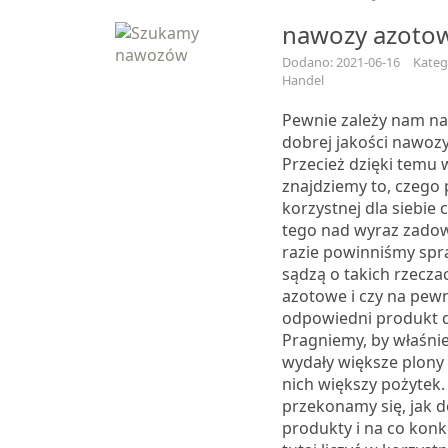
nawozy azoto
Dodano: 2021-06-16
Kateg
Handel
Pewnie zależy nam na 
dobrej jakości nawoz
Przecież dzięki temu 
znajdziemy to, czego
korzystnej dla siebie 
tego nad wyraz zado
razie powinniśmy spra
sądzą o takich rzecza
azotowe i czy na pewn
odpowiedni produkt dl
Pragniemy, by właśnie
wydały większe plony 
nich większy pożytek.
przekonamy się, jak d
produkty i na co kon