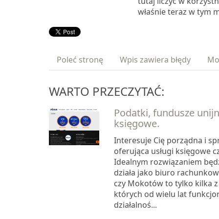
tutaj liczyć w korzystn
właśnie teraz w tym m
Poleć stronę
Wpis zawiera błędy
Mo
WARTO PRZECZYTAĆ:
Podatki, fundusze unijn
księgowe.
Interesuje Cię porządna i s
oferująca usługi księgowe 
Idealnym rozwiązaniem będz
działa jako biuro rachunkow
czy Mokotów to tylko kilka 
których od wielu lat funkcjo
działalnoś...