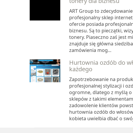
tonery dla biznesu
ART Group to zdecydowanie 
profesjonalny sklep interne
ofercie posiada profesjonal
biznesu. Są to pieczątki, wiz
tonery. Piaseczno zaś jest 
znajduje się główna siedziba
zamówienia mog...
Hurtownia ozdób do w
każdego
Zapotrzebowanie na produk
profesjonalnej stylizacji i o
ogromne, dlatego z myślą o
sklepów z takimi elementami
zadowolenie klientów powst
hurtownia ozdób do włosów
kobieta uwielbia dbać o swój.