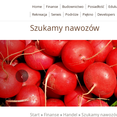
Home
Finanse
Budownictwo
Posiadłość
Eduk
Rekreacja
Serwis
Podróże
Piękno
Developers
Szukamy nawozów
Start
»
Finanse
»
Handel
»
Szukamy nawozó