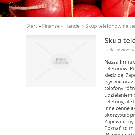
Start
»
Finanse
»
Handel
»
Skup telefonów na te
Skup tel
Dodano: 2015-07
Nasza firma 
telefonów. P
siedzibę. Za
wycenę oraz 
telefony róż
udzielaniem 
telefony, ale
inne cenne a
skorzystać pr
Zapewniamy s
Poznań to mi
W minionych 