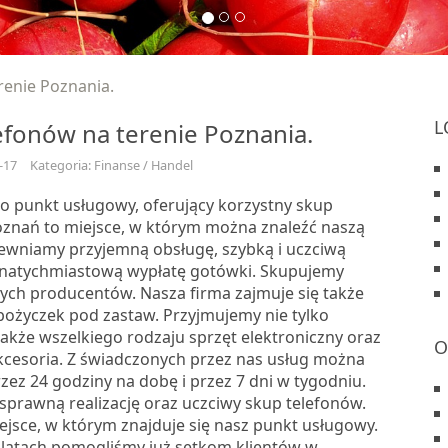
renie Poznania.
L
efonów na terenie Poznania.
-17
Kategoria: Finanse / Handel
to punkt usługowy, oferujący korzystny skup
oznań to miejsce, w którym można znaleźć naszą
pewniamy przyjemną obsługę, szybką i uczciwą
natychmiastową wypłatę gotówki. Skupujemy
nych producentów. Nasza firma zajmuje się także
pożyczek pod zastaw. Przyjmujemy nie tylko
 także wszelkiego rodzaju sprzęt elektroniczny oraz
O
kcesoria. Z świadczonych przez nas usług można
zez 24 godziny na dobę i przez 7 dni w tygodniu.
prawną realizację oraz uczciwy skup telefonów.
ejsce, w którym znajduje się nasz punkt usługowy.
latach pomogliśmy już setkom klientów w