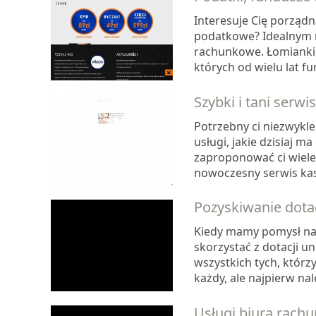
Interesuje Cię porządn
podatkowe? Idealnym r
rachunkowe. Łomianki,
których od wielu lat fu
Szybki i tani serwi
Potrzebny ci niezwykle
usługi, jakie dzisiaj m
zaproponować ci wiele 
nowoczesny serwis kas f
Pozyskiwanie dotac
Kiedy mamy pomysł na 
skorzystać z dotacji un
wszystkich tych, którz
każdy, ale najpierw nal
Usługi biura rac