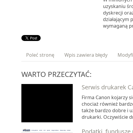
uzyskaniu śr
dyskrecji or
działającym 
wymaganą pr
Poleć stronę
Wpis zawiera błędy
Modyfi
WARTO PRZECZYTAĆ:
Serwis drukarek C
Firma Canon kojarzy si
chociaż również bardz
także bardzo dobre i 
drukarki. Oczywiście d
Podatki, fundusze 