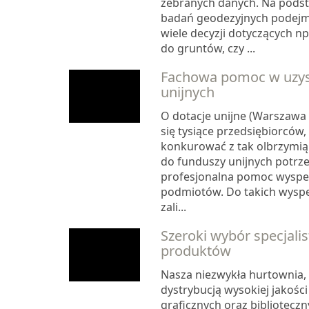
zebranych danych. Na pods
badań geodezyjnych podejm
wiele decyzji dotyczących n
do gruntów, czy ...
Fachowa pomoc w uzysk
unijnych
O dotacje unijne (Warszawa i
się tysiące przedsiębiorców,
konkurować z tak olbrzymią
do funduszy unijnych potrz
profesjonalna pomoc wyspe
podmiotów. Do takich wyspe
zali...
Szeroki wybór specjali
produktów
Nasza niezwykła hurtownia, 
dystrybucją wysokiej jakośc
graficznych oraz biblioteczn