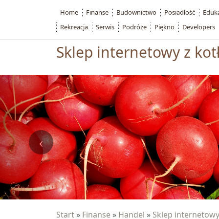
Home
Finanse
Budownictwo
Posiadłość
Eduk
Rekreacja
Serwis
Podróże
Piękno
Developers
Sklep internetowy z ko
Start
»
Finanse
»
Handel
»
Sklep internetowy