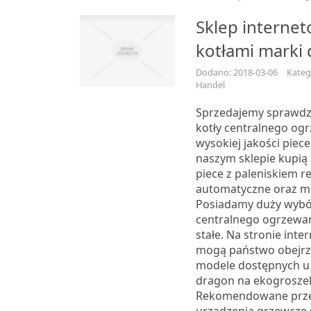
Sklep internet
kotłami marki
Dodano: 2018-03-06
Kateg
Handel
Sprzedajemy sprawdz
kotły centralnego og
wysokiej jakości piec
naszym sklepie kupi
piece z paleniskiem r
automatyczne oraz mi
Posiadamy duży wybó
centralnego ogrzewan
stałe. Na stronie inte
mogą państwo obejrz
modele dostępnych u
dragon na ekogroszek 
Rekomendowane prze