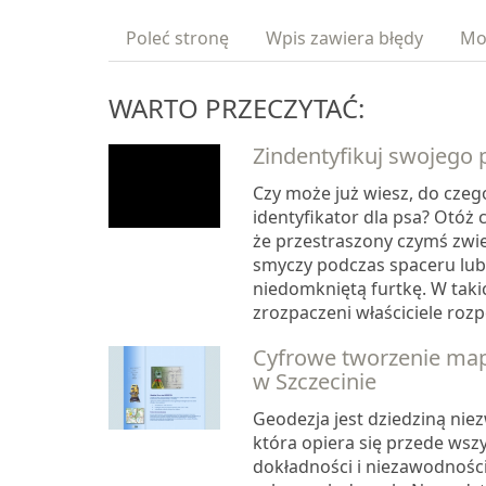
Poleć stronę
Wpis zawiera błędy
Mo
WARTO PRZECZYTAĆ:
Zindentyfikuj swojego 
Czy może już wiesz, do czeg
identyfikator dla psa? Otóż 
że przestraszony czymś zwie
smyczy podczas spaceru lub
niedomkniętą furtkę. W taki
zrozpaczeni właściciele rozp
Cyfrowe tworzenie ma
w Szczecinie
Geodezja jest dziedziną nie
która opiera się przede wsz
dokładności i niezawodności