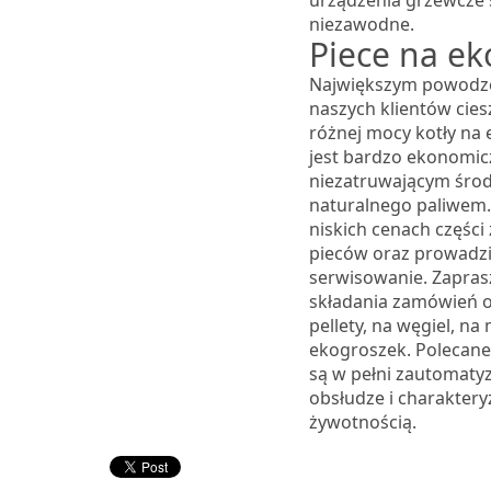
urządzenia grzewcze 
niezawodne.
Piece na ek
Największym powodz
naszych klientów ciesz
różnej mocy kotły na 
jest bardzo ekonomic
niezatruwającym śro
naturalnego paliwem
niskich cenach częśc
pieców oraz prowadzi
serwisowanie. Zapra
składania zamówień o
pellety, na węgiel, na 
ekogroszek. Polecane 
są w pełni zautomaty
obsłudze i charaktery
żywotnością.