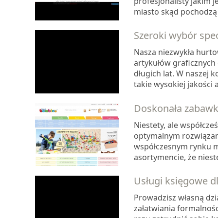
profesjonalisty jakim 
miasto skąd pochodzą k
Szeroki wybór spe
Nasza niezwykła hurtow
artykułów graficznych 
długich lat. W naszej
takie wysokiej jakości a
Doskonała zabawka
Niestety, ale współcześ
optymalnym rozwiązanie
współczesnym rynku m
asortymencie, że niest
Usługi księgowe dl
Prowadzisz własną dział
załatwiania formalnośc