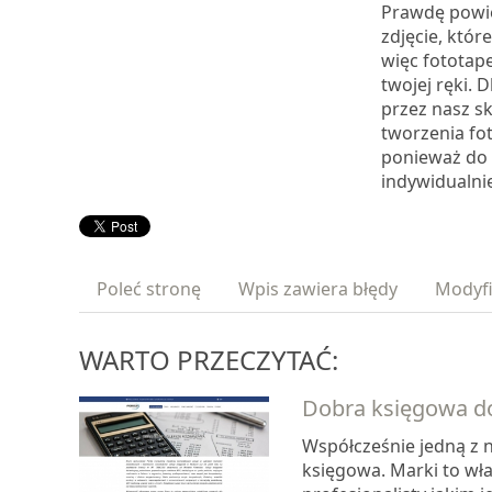
Prawdę powie
zdjęcie, któr
więc fototap
twojej ręki.
przez nasz sk
tworzenia fot
ponieważ do
indywidualni
Poleć stronę
Wpis zawiera błędy
Modyfi
WARTO PRZECZYTAĆ:
Dobra księgowa d
Współcześnie jedną z n
księgowa. Marki to wł