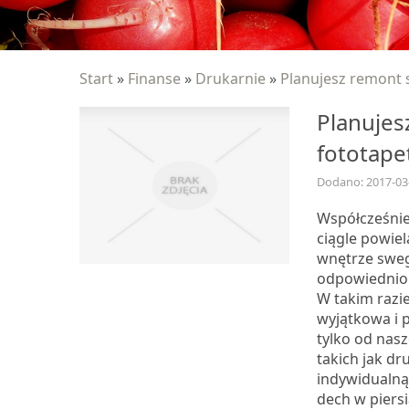
Start
»
Finanse
»
Drukarnie
»
Planujesz remont 
Planujes
fototape
Dodano: 2017-03
Współcześnie
ciągle powie
wnętrze sweg
odpowiednio 
W takim razie
wyjątkowa i 
tylko od nas
takich jak dr
indywidualną 
dech w piers