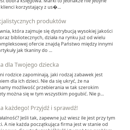
jest dobra księgowa. Marki to jednakże nie jedyne
lienci korzystający z us�...
cjalistycznych produktów
nia, która zajmuje się dystrybucją wysokiej jakości
oraz bibliotecznych, działa na rynku już od wielu
 kompleksowej ofercie znajdą Państwo między innymi
rtykuły jak tkaniny do ...
 dla Twojego dziecka
ni rodzice zapominają, jaki rodzaj zabawek jest
m dla ich dzieci. Nie da się ukryć, że na
amy możliwość przebierania w tak szerokim
ety można się w tym wszystkim pogubić. Nie p...
a każdego! Przyjdź i sprawdź!
alność? Jeśli tak, zapewne już wiesz ile jest przy tym
i. A nie każda początkująca firma jest w stanie od