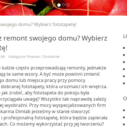
swojego domu? Wybierz fototapetę!
L
z remont swojego domu? Wybierz
tę!
-06
Kategoria: Finanse / Drukarnie
 ludzie często przeprowadzają remonty, jednakże
lają te same wzory. A być może powinni zmienić
o domu lub miejsca pracy przy pomocy
dobranej fototapety, która urozmaici ich wnętrza.
 jak zrobić, aby fototapeta do pokoju była
O
przyciągała uwagę? Wszystko tak naprawdę zależy
zej wyobraźni. Przy mocy wyspecjalizowanych firm
ukarnia Dimlab jesteśmy w stanie stworzyć
i profesjonalną fototapetę, która będzie zapierała
iach. Co możemy wykorzystać przy jej tworzeniu?