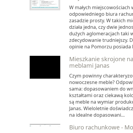
W małych miejscowościach 
odpowiedniego biura rachu
zasadzie prosty. W takich m
działa jedna, czy dwie jedno
dużych aglomeracjach taki w
zdecydowanie trudniejszy. 
opinie na Pomorzu posiada 
Mieszkanie skrojone n
meblami Janas
Czym powinny charakteryzo
nowoczesne meble? Odpowi
sama: dopasowaniem do wnę
kształtami oraz ciekawą kolo
są meble na wymiar produk
Janas. Wieloletnie doświad
na idealne dopasowani...
Biuro rachunkowe - Mok