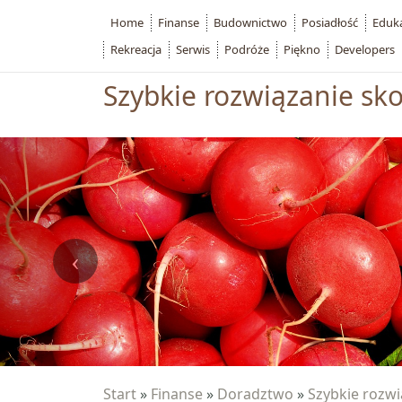
Home
Finanse
Budownictwo
Posiadłość
Eduk
Rekreacja
Serwis
Podróże
Piękno
Developers
Szybkie rozwiązanie s
Start
»
Finanse
»
Doradztwo
»
Szybkie rozw