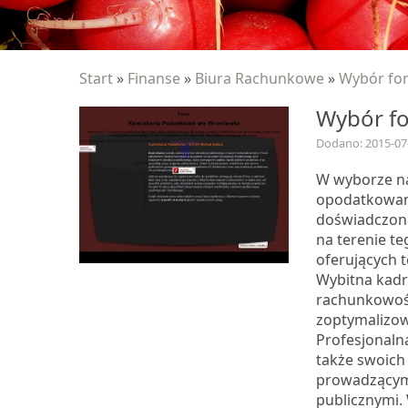
Start
»
Finanse
»
Biura Rachunkowe
»
Wybór for
Wybór fo
Dodano: 2015-07
W wyborze na
opodatkowani
doświadczon
na terenie t
oferujących t
Wybitna kadra
rachunkowośc
zoptymalizow
Profesjonaln
także swoich
prowadzącymi
publicznymi.