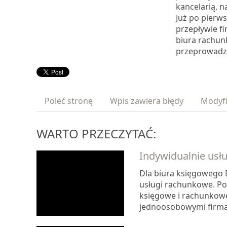
kancelarią, 
Już po pier
przepływie f
biura rachu
przeprowadze
Poleć stronę
Wpis zawiera błędy
Modyfi
WARTO PRZECZYTAĆ:
Indywidualnie usł
Dla biura księgowego E
usługi rachunkowe. Po
księgowe i rachunkow
jednoosobowymi firmam