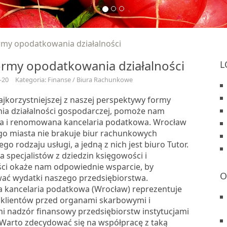
my opodatkowania działalności
rmy opodatkowania działalności
L
-20
Kategoria: Finanse / Biura Rachunkowe
jkorzystniejszej z naszej perspektywy formy
a działalności gospodarczej, pomoże nam
a i renomowana kancelaria podatkowa. Wrocław
ego miasta nie brakuje biur rachunkowych
ego rodzaju usługi, a jedną z nich jest biuro Tutor.
 specjalistów z dziedzin księgowości i
i okaże nam odpowiednie wsparcie, by
O
ać wydatki naszego przedsiębiorstwa.
a kancelaria podatkowa (Wrocław) reprezentuje
 klientów przed organami skarbowymi i
 nadzór finansowy przedsiębiorstw instytucjami
 Warto zdecydować się na współpracę z taką