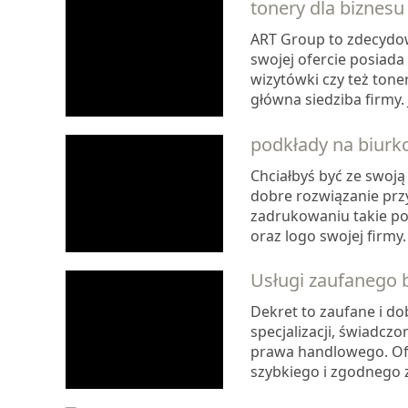
tonery dla biznesu
ART Group to zdecydow
swojej ofercie posiada 
wizytówki czy też toner
główna siedziba firmy
podkłady na biurk
Chciałbyś być ze swoją 
dobre rozwiązanie prz
zadrukowaniu takie po
oraz logo swojej firmy.
Usługi zaufanego 
Dekret to zaufane i d
specjalizacji, świadcz
prawa handlowego. Of
szybkiego i zgodnego z 