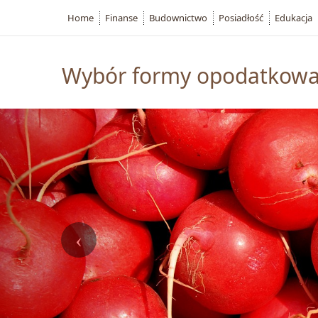
Home
Finanse
Budownictwo
Posiadłość
Edukacja
Wybór formy opodatkowan