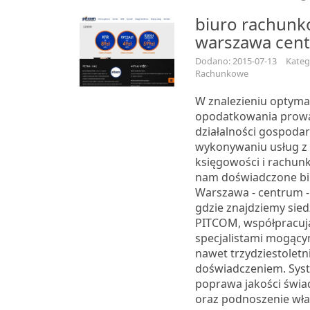
biuro rachun
warszawa cen
Dodano: 2015-07-13
Katego
Rachunkowe
W znalezieniu optyma
opodatkowania prow
działalności gospodar
wykonywaniu usług z
księgowości i rachun
nam doświadczone bi
Warszawa - centrum - t
gdzie znajdziemy sied
PITCOM, współpracuj
specjalistami mogącym
nawet trzydziestolet
doświadczeniem. Sys
poprawa jakości świa
oraz podnoszenie włas