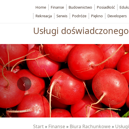
Home
Finanse
Budownictwo
Posiadłość
Eduk
Rekreacja
Serwis
Podróże
Piękno
Developers
Usługi doświadczonego
Start
»
Finanse
»
Biura Rachunkowe
»
Usług