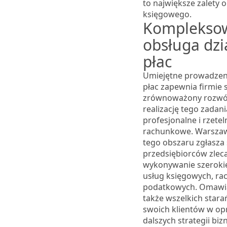
to największe zalety
księgowego.
Komplekso
obsługa dzia
płac
Umiejętne prowadzenie
płac zapewnia firmie s
zrównoważony rozwój
realizację tego zadan
profesjonalne i rzetel
rachunkowe. Warszawa
tego obszaru zgłasza 
przedsiębiorców zlec
wykonywanie szeroki
usług księgowych, ra
podatkowych. Omawia
także wszelkich stara
swoich klientów w o
dalszych strategii bi