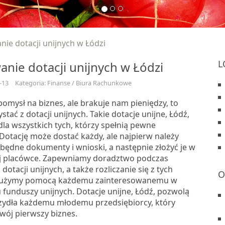
nie dotacji unijnych w Łódzi
L
anie dotacji unijnych w Łódzi
-13
Kategoria: Finanse / Biura Rachunkowe
omysł na biznes, ale brakuje nam pieniędzy, to
tać z dotacji unijnych. Takie dotacje unijne, Łódź,
la wszystkich tych, którzy spełnią pewne
Dotację może dostać każdy, ale najpierw należy
zbędne dokumenty i wnioski, a następnie złożyć je w
j placówce. Zapewniamy doradztwo podczas
dotacji unijnych, a także rozliczanie się z tych
O
Służymy pomocą każdemu zainteresowanemu w
 funduszy unijnych. Dotacje unijne, Łódź, pozwolą
zydła każdemu młodemu przedsiębiorcy, który
wój pierwszy biznes.