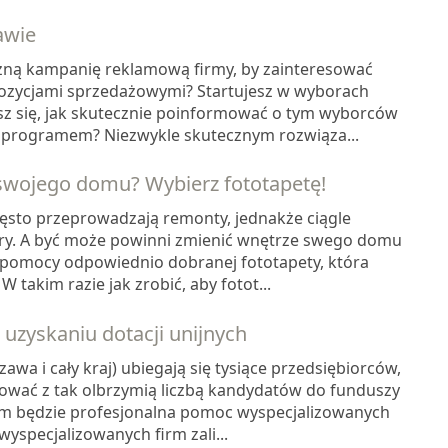
awie
zną kampanię reklamową firmy, by zainteresować
ozycjami sprzedażowymi? Startujesz w wyborach
asz się, jak skutecznie poinformować o tym wyborców
m programem? Niezwykle skutecznym rozwiąza...
swojego domu? Wybierz fototapetę!
zęsto przeprowadzają remonty, jednakże ciągle
ry. A być może powinni zmienić wnętrze swego domu
y pomocy odpowiednio dobranej fototapety, która
W takim razie jak zrobić, aby fotot...
zyskaniu dotacji unijnych
awa i cały kraj) ubiegają się tysiące przedsiębiorców,
ować z tak olbrzymią liczbą kandydatów do funduszy
am będzie profesjonalna pomoc wyspecjalizowanych
yspecjalizowanych firm zali...