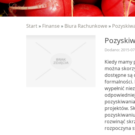
Start
»
Finanse
»
Biura Rachunkowe
»
Pozyskiwa
Pozyskiw
Dodano: 2015-07
Kiedy mamy p
można skorzys
dostępne są d
formalności. 
wypełnić nie
odpowiednie
pozyskiwania 
projektów. 
pozyskiwaniu
rozwinąć skr
rozpoczyna s