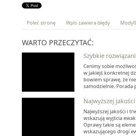
Poleć stronę
Wpis zawiera błędy
Modyfi
WARTO PRZECZYTAĆ:
Szybkie rozwiąza
Cenimy sobie możliwość
w jakiejś konkretnej dz
bowiem sprawę, że nie 
samodzielnie. Porada p
Najwyższej jakości
Najwyższej jakości i t
wskazują wyjścia ewak
Oprawy takie są eleme
wskazującego drogi ew