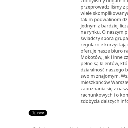
zdobyliśmy bogate do
przeprowadziliśmy z
wiele skomplikowanyc
takim podwalinom dzi
jednym z bardziej licz
na rynku. O naszym p
świadczy spora grupa 
regularnie korzystając
oferuje nasze biuro 
Mokotów, jak i inne c
pełne są klientów, kt
działalność naszego bi
swoim znajomym. Wsz
mieszkańców Warsza
zapoznania się z nasz
rachunkowych i o kon
zdobycia dalszych inf