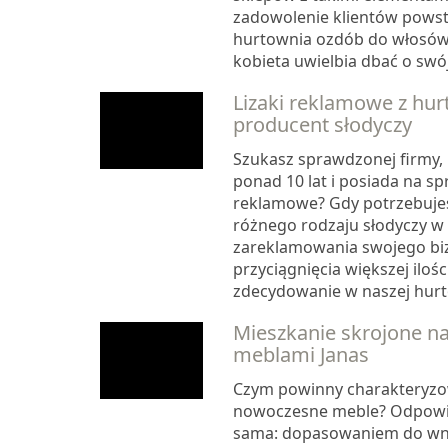
zadowolenie klientów powst
hurtownia ozdób do włosów
kobieta uwielbia dbać o swój.
Lizaki reklamowe z hur
producent słodyczy
Szukasz sprawdzonej firmy, k
ponad 10 lat i posiada na spr
reklamowe? Gdy potrzebujes
różnego rodzaju słodyczy w 
zareklamowania swojego biz
przyciągnięcia większej ilośc
zdecydowanie w naszej hurto
Mieszkanie skrojone n
meblami Janas
Czym powinny charakteryzo
nowoczesne meble? Odpowi
sama: dopasowaniem do wnę