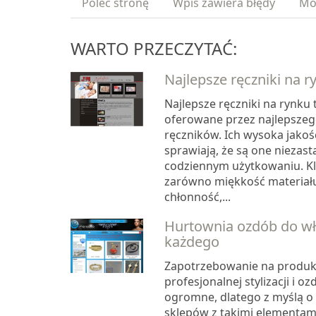
Poleć stronę
Wpis zawiera błędy
Mo
WARTO PRZECZYTAĆ:
Najlepsze ręczniki na r
Najlepsze ręczniki na rynku
oferowane przez najlepsze
ręczników. Ich wysoka jakoś
sprawiają, że są one niezas
codziennym użytkowaniu. Kli
zarówno miękkość materiału,
chłonność,...
Hurtownia ozdób do w
każdego
Zapotrzebowanie na produk
profesjonalnej stylizacji i o
ogromne, dlatego z myślą o
sklepów z takimi elementami