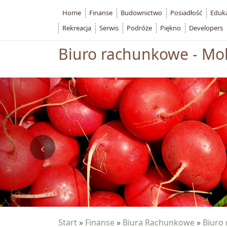
Home
Finanse
Budownictwo
Posiadłość
Eduk
Rekreacja
Serwis
Podróże
Piękno
Developers
Biuro rachunkowe - Mok
Start
»
Finanse
»
Biura Rachunkowe
»
Biuro 