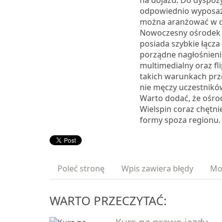
na dojazd. Do dyspozyc
odpowiednio wyposażo
można aranżować w 
Nowoczesny ośrodek 
posiada szybkie łącza
porządne nagłośnieni
multimedialny oraz fl
takich warunkach prz
nie męczy uczestników
Warto dodać, że ośro
Wielspin coraz chętni
formy spoza regionu.
Poleć stronę
Wpis zawiera błędy
Mo
WARTO PRZECZYTAĆ: