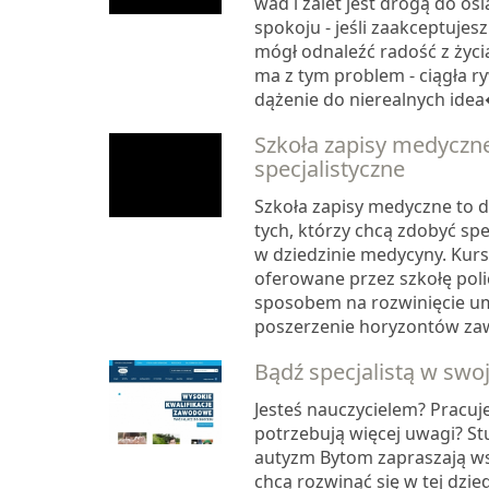
wad i zalet jest drogą do osi
spokoju - jeśli zaakceptujesz
mógł odnaleźć radość z życia
ma z tym problem - ciągła ry
dążenie do nierealnych idea
Szkoła zapisy medyczne
specjalistyczne
Szkoła zapisy medyczne to d
tych, którzy chcą zdobyć spe
w dziedzinie medycyny. Kurs
oferowane przez szkołę pol
sposobem na rozwinięcie umi
poszerzenie horyzontów zaw
Bądź specjalistą w swoj
Jesteś nauczycielem? Pracuje
potrzebują więcej uwagi? S
autyzm Bytom zapraszają ws
chcą rozwinąć się w tej dzie