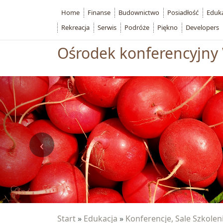
Home
Finanse
Budownictwo
Posiadłość
Eduk
Rekreacja
Serwis
Podróże
Piękno
Developers
Ośrodek konferencyjny
Start
»
Edukacja
»
Konferencje, Sale Szkole