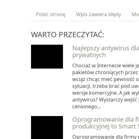
Poleć stronę
Wpis zawiera błędy
Mo
WARTO PRZECZYTAĆ:
Najlepszy antywirus dl
prywatnych
Chociaż w Internecie wiele j
pakietów chroniących przez 
wciąż chcąc mieć pewność o
sytuacji, trzeba brać pod u
wersje komercyjne. A jak wy
antywirus? Wystarczy wejść 
cenionego...
Oprogramowanie dla f
produkcyjnej to Smart
Oprogramowanie dla firmy p