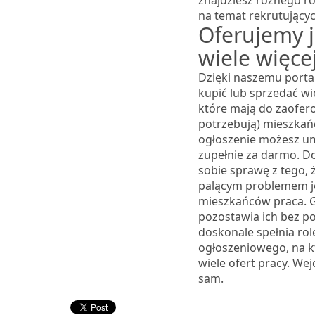
znajdziesz różnego r
na temat rekrutujący
Oferujemy 
wiele więcej
Dzięki naszemu porta
kupić lub sprzedać w
które mają do zaofero
potrzebują) mieszkań
ogłoszenie możesz um
zupełnie za darmo. D
sobie sprawę z tego, 
palącym problemem je
mieszkańców praca. 
pozostawia ich bez p
doskonale spełnia rol
ogłoszeniowego, na k
wiele ofert pracy. Wej
sam.