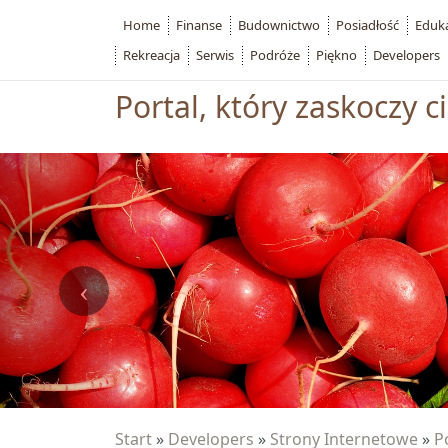
Home
Finanse
Budownictwo
Posiadłość
Eduk
Rekreacja
Serwis
Podróże
Piękno
Developers
Portal, który zaskoczy c
Start
»
Developers
»
Strony Internetowe
»
P