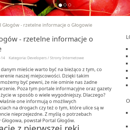
l Głogów - rzetelne informacje o Głogowie
L
łogów - rzetelne informacje o
e
-14
Kategoria: Developers / Strony Internetowe
 danym mieście warto być na bieżąco z tym, co
 terenie naszej miejscowości. Dzięki takim
możemy być pewni, że nie ominie nas żadne
rzenie. Poza tym portale informacyjne oraz gazety
 życie w sposób o wiele wygodniejszy. Dlaczego?
O
właśnie one informują o możliwych
iach na drogach czy też o tym, które ulice są w
ie nieprzejezdne. Z myślą o potrzebach
Głogowa, powstał Portal Głogów.
cje z pierwszej ręki