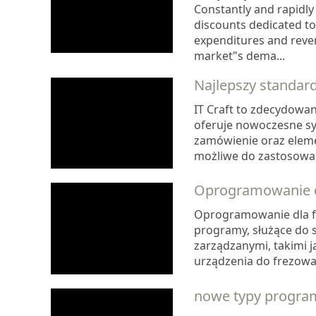
Constantly and rapidly 
discounts dedicated to
expenditures and reve
market"s dema...
Najlepszy standard 
IT Craft to zdecydowan
oferuje nowoczesne s
zamówienie oraz elemen
możliwe do zastosowan
Oprogramowanie dl
Oprogramowanie dla fir
programy, służące do 
zarządzanymi, takimi j
urządzenia do frezowa
nowe typy progra