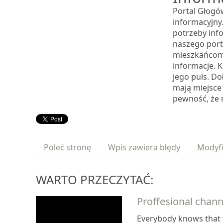
Portal Głogów
informacyjny.
potrzeby inf
naszego port
mieszkańcom 
informacje. 
jego puls. Do
mają miejsce
pewność, że 
Poleć stronę
Wpis zawiera błędy
Modyfi
WARTO PRZECZYTAĆ:
Proffesional chann
Everybody knows that 