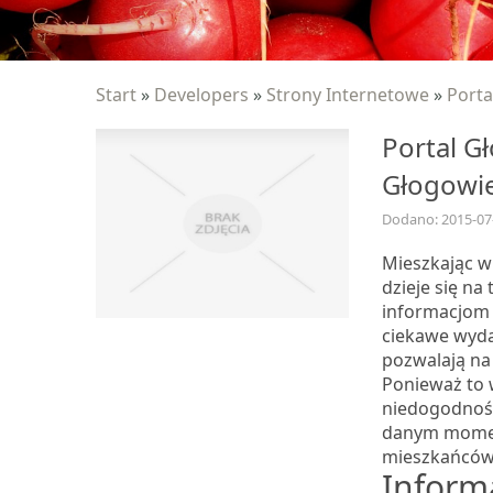
Start
»
Developers
»
Strony Internetowe
»
Porta
Portal G
Głogowi
Dodano: 2015-07
Mieszkając w
dzieje się na
informacjom 
ciekawe wyda
pozwalają na
Ponieważ to 
niedogodnośc
danym momenc
mieszkańców 
Informa