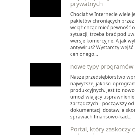
prywatnych
Chociaż w Internecie wiele j
pakietów chroniących przez 
wciąż chcąc mieć pewność o
sytuacji, trzeba brać pod u
wersje komercyjne. A jak wy
antywirus? Wystarczy wejść 
cenionego...
nowe typy programów d
Nasze przedsiębiorstwo wp
najwyższej jakości oprogra
produkcyjnych. Jest to now
umożliwiający usprawnieni
zarządczych - począwszy od l
dokumentacji dostaw, a sko
sprawach finansowo-kad...
Portal, który zaskoczy c