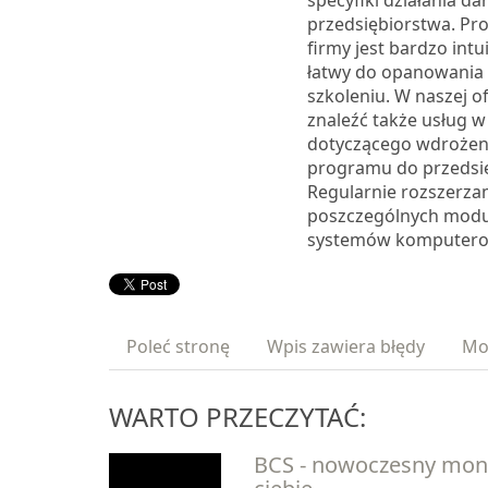
specyfiki działania d
przedsiębiorstwa. Pr
firmy jest bardzo intu
łatwy do opanowania
szkoleniu. W naszej o
znaleźć także usług w
dotyczącego wdrożen
programu do przedsi
Regularnie rozszerza
poszczególnych modu
systemów komputero
Poleć stronę
Wpis zawiera błędy
Mo
WARTO PRZECZYTAĆ:
BCS - nowoczesny moni