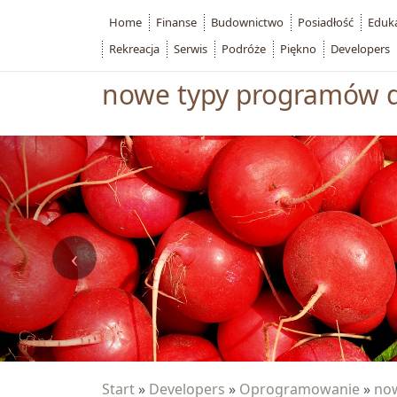
Home
Finanse
Budownictwo
Posiadłość
Eduk
Rekreacja
Serwis
Podróże
Piękno
Developers
nowe typy programów d
Start
»
Developers
»
Oprogramowanie
»
now