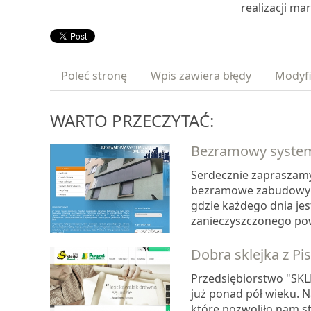
realizacji m
Poleć stronę
Wpis zawiera błędy
Modyfi
WARTO PRZECZYTAĆ:
Bezramowy syste
Serdecznie zapraszamy 
bezramowe zabudowy b
gdzie każdego dnia jes
zanieczyszczonego powie
Dobra sklejka z Pi
Przedsiębiorstwo "SKL
już ponad pół wieku. 
które pozwoliło nam st