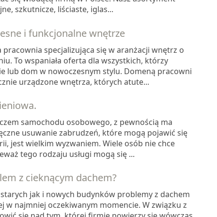
e, szkutnicze, liściaste, iglas...
sne i funkcjonalne wnętrze
pracownia specjalizująca się w aranżacji wnętrz o
. To wspaniała oferta dla wszystkich, którzy
ie lub dom w nowoczesnym stylu. Domeną pracowni
znie urządzone wnętrza, których atute...
ieniowa.
adaczem samochodu osobowego, z pewnością ma
ęczne usuwanie zabrudzeń, które mogą pojawić się
ii, jest wielkim wyzwaniem. Wiele osób nie chce
eważ tego rodzaju usługi mogą się ...
blem z cieknącym dachem?
starych jak i nowych budynków problemy z dachem
ciej w najmniej oczekiwanym momencie. W związku z
owić się nad tym, której firmie powierzy się wówczas