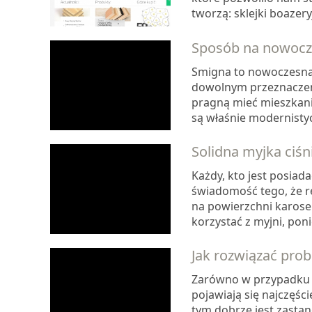
tworzą: sklejki boazeryjn
Sposób na nowocze
Smigna to nowoczesna 
dowolnym przeznaczeniu
pragną mieć mieszkan
są właśnie modernistyc
Solidna myjka ciśn
Każdy, kto jest posi
świadomość tego, że r
na powierzchni karoser
korzystać z myjni, poni
Jak rozwiązać pro
Zarówno w przypadku 
pojawiają się najczęś
tym dobrze jest zastan