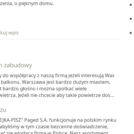
arzenia, o pięknym domu.
kuj wpis
m zabudowy
do współpracy z naszą firmą jeżeli interesują Was
alkonu. Warszawa jest bardzo dużym miastem,
t bardzo głośno i można spotkać wiele
trza. Jeżeli nie chcecie aby takie powietrze dos...
szu
EJKA-PISZ" Paged S.A. funkcjonuje na polskim rynku
Nabyliśmy w tym czasie bezcenne doświadczenie,
ać się wiodącą firmą w Polsce. Nasz asortyment