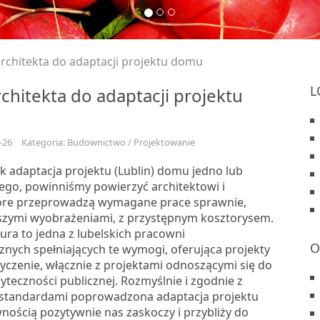
rchitekta do adaptacji projektu domu
L
chitekta do adaptacji projektu
-26
Kategoria: Budownictwo / Projektowanie
ak adaptacja projektu (Lublin) domu jedno lub
ego, powinniśmy powierzyć architektowi i
óre przeprowadzą wymagane prace sprawnie,
szymi wyobrażeniami, z przystępnym kosztorysem.
ura to jedna z lubelskich pracowni
O
znych spełniających te wymogi, oferująca projekty
życzenie, włącznie z projektami odnoszącymi się do
teczności publicznej. Rozmyślnie i zgodnie z
 standardami poprowadzona adaptacja projektu
wnością pozytywnie nas zaskoczy i przybliży do