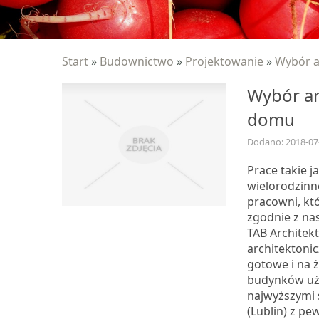
Start
»
Budownictwo
»
Projektowanie
»
Wybór a
Wybór ar
domu
Dodano: 2018-07
Prace takie j
wielorodzinn
pracowni, kt
zgodnie z na
TAB Architekt
architektonic
gotowe i na 
budynków uży
najwyższymi
(Lublin) z pe