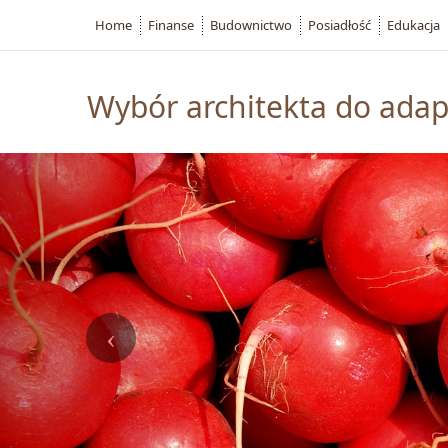
Home
Finanse
Budownictwo
Posiadłość
Edukacja
Wybór architekta do adap