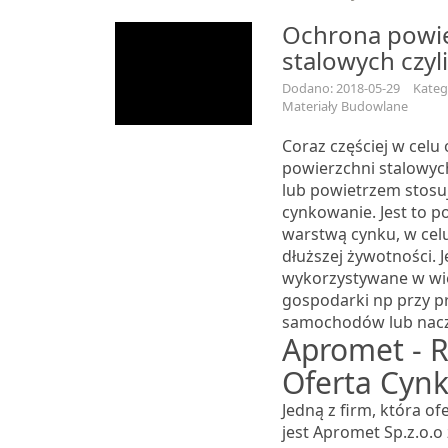
Ochrona powie
stalowych czyl
Dodano: 2018-05-29
Kateg
Materiały Budowlane
Coraz częściej w celu
powierzchni stalowyc
lub powietrzem stosuj
cynkowanie. Jest to po
warstwą cynku, w celu
dłuższej żywotności. J
wykorzystywane w wie
gospodarki np przy p
samochodów lub nac
Apromet - R
Oferta Cyn
Jedną z firm, która o
jest Apromet Sp.z.o.o