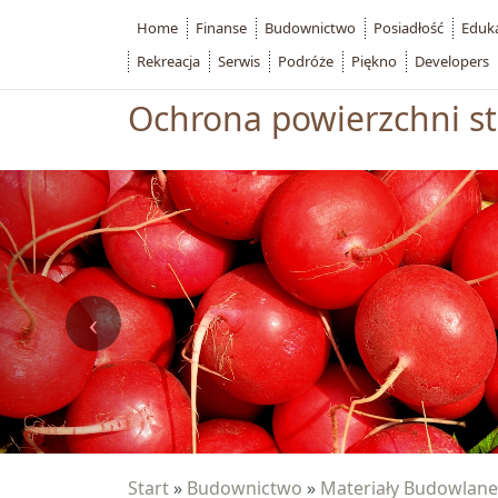
Home
Finanse
Budownictwo
Posiadłość
Eduk
Rekreacja
Serwis
Podróże
Piękno
Developers
Ochrona powierzchni st
Start
»
Budownictwo
»
Materiały Budowlane