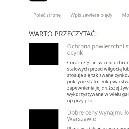
Poleć stronę
Wpis zawiera błędy
Mo
WARTO PRZECZYTAĆ:
Ochrona powierzchni st
ocynk
Coraz częściej w celu ochro
stalowych przed wilgocią l
stosuje się tak zwane cynkow
pokrycie stali cienką warstw
zapewnienia jej dłuższej żywo
wykorzystywane w wielu gał
np przy pro...
Dobre ceny wynajmu k
Warszawie
Planujesz jakieś prace ziem