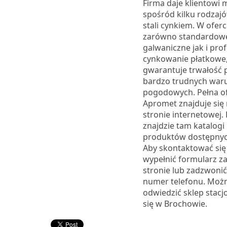
Firma daje klientowi
spośród kilku rodzaj
stali cynkiem. W oferc
zarówno standardow
galwaniczne jak i pro
cynkowanie płatkowe,
gwarantuje trwałość p
bardzo trudnych war
pogodowych. Pełna of
Apromet znajduje się n
stronie internetowej.
znajdzie tam katalogi
produktów dostępnyc
Aby skontaktować się 
wypełnić formularz z
stronie lub zadzwoni
numer telefonu. Możn
odwiedzić sklep stacj
się w Brochowie.