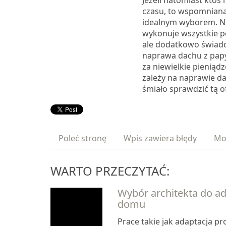
Jeżeli natomiast ktoś 
czasu, to wspomniana 
idealnym wyborem. Nie
wykonuje wszystkie p
ale dodatkowo świadc
naprawa dachu z papy
za niewielkie pieniąd
zależy na naprawie d
śmiało sprawdzić tą o
Poleć stronę
Wpis zawiera błędy
Mo
WARTO PRZECZYTAĆ:
Wybór architekta do ad
domu
Prace takie jak adaptacja pr