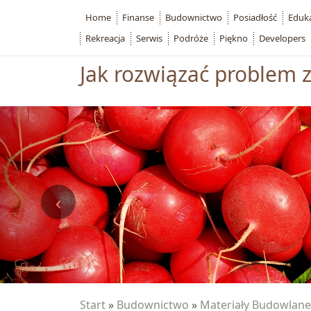
Home
Finanse
Budownictwo
Posiadłość
Eduk
Rekreacja
Serwis
Podróże
Piękno
Developers
Jak rozwiązać problem
Start
»
Budownictwo
»
Materiały Budowlane