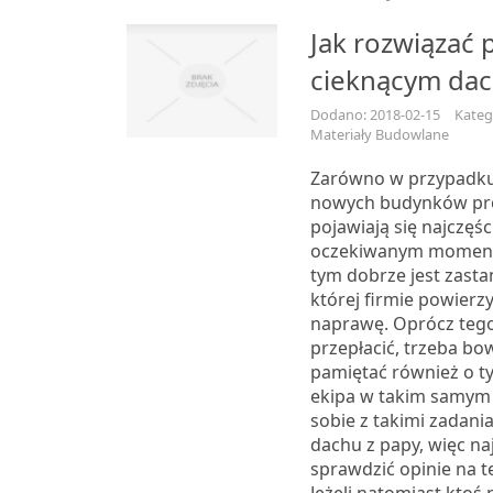
Jak rozwiązać 
cieknącym da
Dodano: 2018-02-15
Kateg
Materiały Budowlane
Zarówno w przypadku 
nowych budynków pr
pojawiają się najczęśc
oczekiwanym momenci
tym dobrze jest zasta
której firmie powierz
naprawę. Oprócz tego,
przepłacić, trzeba b
pamiętać również o ty
ekipa w takim samym 
sobie z takimi zadani
dachu z papy, więc na
sprawdzić opinie na 